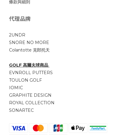
條款與細則
代理品牌
2UNDR
SNORE NO MORE
Colantotte 克郎托天
GOLF 高爾夫球商品
EVNROLL PUTTERS
TOULON GOLF
IOMIC
GRAPHITE DESIGN
ROYAL COLLECTION
SONARTEC