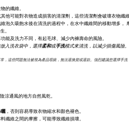
衣物的纖維。
或其他可能對衣物造成損害的清潔劑，這些清潔劑會破壞衣物纖
維泡久吸飽水後在清洗的過程中，在水中纖維間的移動增多， 
發生。
器功能及洗力不同，有起毛球、減少內褲壽命的風險。
轉放入洗衣袋中，選擇
柔和
或
手洗
模式來清洗，以減少損傷風險
異常，這些問題無法被視為產品瑕疵，無法退換貨或退款。強烈建議您選擇手洗
陰涼通風的地方自然風乾。
暴曬
，否則容易導致衣物縮水和顏色褪色。
布料纖維之間的摩擦，可能導致纖維損壞。