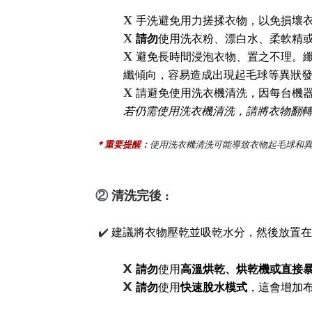
X
手洗避免用力搓揉衣物，以免損壞
X
請勿
使用洗衣粉、漂白水、柔軟精
X
避免長時間浸泡衣物、置之不理。纖
纖傾向，容易造成出現起毛球等異狀
X
請避免使用洗衣機清洗，因每台機
若仍需
使用洗衣機清洗，請將衣物翻
＊重要提醒：
使用洗衣機清洗可能導致衣物起毛球和
②
清洗完
後
:
✔️
建議將衣物壓乾並吸乾水分，然後放置在
X
請勿
使用
高溫烘乾、烘乾機或直接
X
請勿
使用
快速脫水模式
，這會增加