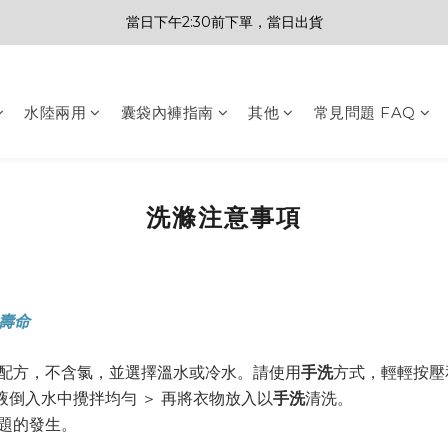
當日下午2:30前下單，當日出貨
水陸兩用
囊袋內褲指南
其他
常見問題 FAQ
洗滌注意事項
壽命
配方，不含氯，並選擇溫水或冷水。
請使用
手洗
方式，輕輕按壓
衣液倒入水中攪拌均勻
＞ 再
將衣物放入以
手洗
清洗
。
題的發生。