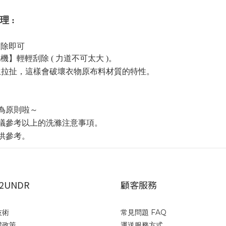
理 :
黏除即可
毛機】
輕輕刮除
( 力道不可太大 )
。
生拉扯，
這樣會破壞衣物原布料材質的特性。
為原則
啦
～
議參考以上的洗滌注意事項。
供參考
。
2UNDR
顧客服務
技術
常見問題 FAQ
權政策
運送服務方式