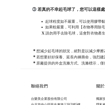
③
若真的不幸起毛球了，您
可以這樣處
起球程度如不嚴重
，可以
使用膠帶
如果較嚴重
，
可利用
【衣物專用
除
X
請勿
用手去除毛球，這會對衣物產
＊
想減少
起毛球的狀況，
絕對是以減少摩擦
＊
若想要好好保養、延長內褲壽命，強烈建
＊
原廠提供的
外盒洗滌方式、洗滌標示，僅
聯絡我們
關於
台樂美企業股份有限公司
獨家
台北市中山區民生東路三段3號5樓
隱私