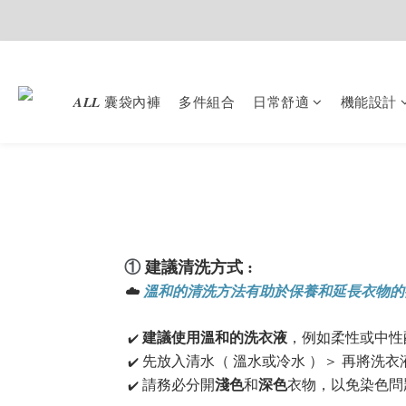
𝑨𝑳𝑳 囊袋內褲
多件組合
日常舒適
機能設計
①
建議
清洗方式 :
☁️
溫和的清洗方法有助於保養和延長衣物的
建議使用溫和的洗衣液
，例如柔性或中性
✔️
先放入清水（ 溫水或冷水 ）＞ 再將洗
✔️
請務必分開
淺色
和
深色
衣物，以免染色問
✔️