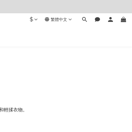
$
繁體中文
和輕揉衣物。