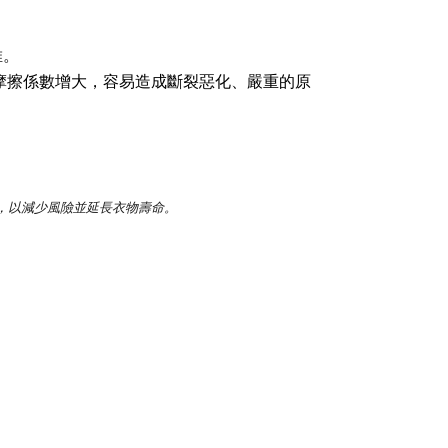
維。
摩擦係數增大，容易造成斷裂惡化、嚴重的原
。
，以減少風險並延長衣物壽命。