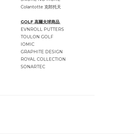
Colantotte 克郎托天
GOLF 高爾夫球商品
EVNROLL PUTTERS
TOULON GOLF
IOMIC
GRAPHITE DESIGN
ROYAL COLLECTION
SONARTEC