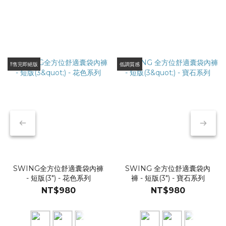
感到
在剛購入時，具備極佳的親膚感。然而，隨著頻繁洗滌與摩擦，
密處
纖維會逐漸斷裂、起球或變薄。觸感回饋： 當纖維變得粗糙，
分離
會增加對大腿內側或私密肌膚不必要的摩擦感。這種細微的「存
私密
在感」，往往是造成整天坐立難安的隱形干擾。透氣度與溫度調
打造了
控： 功能性布料（如天絲、莫代爾）的排汗性能來自精密的纖
‼️售完即絕版
低調質感
讓你
維排列。當結構受損堵塞了排濕空間，散熱效果會大幅下降。維
舒適
持私密環境的通風乾爽，對男性的生理健康與體感自信都至關重
褲的
要。 ☑️ 腰帶失去彈性（呈現波浪狀），彈性纖維會因長期拉扯
讓每
或清潔方式（如高溫烘乾）而疲乏。支撐機能： 一旦腰帶鬆
腫。
脫，內褲會失去固定支撐力，導致生殖器位移或活動時產生不必
隨身
要的皺褶。這不僅讓你整天都在「調整儀容」，也失去了原本設
貼合
計的機能初衷。 ☑️ 版型走鐘與視覺外觀 內褲經過多次拉扯後，
排汗
褲腳若開始鬆弛、捲曲，穿在長褲裡面就容易產生明顯的痕跡
走汗
SWING全方位舒適囊袋內褲
SWING 全方位舒適囊袋內
（內褲痕），甚至在大腿根部堆積布料，影響穿搭的俐落感。纖
- 短版(3") - 花色系列
褲 - 短版(3") - 寶石系列
能有
維疲勞： 當內褲洗到發白、領口或縫線變形時，代表布料已徹
NT$980
NT$980
分採
底疲勞。保持內著的整潔如新，不只是為了機能，更是一種對個
壓迫
人生活品質的隱形要求。 💡 延長壽命的小秘訣：正確維護與輪
舒適
替 內褲的壽命與「穿著頻率」及「洗滌方式」息息相關。如果