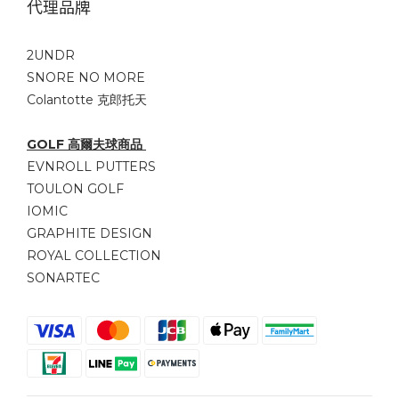
代理品牌
2UNDR
SNORE NO MORE
Colantotte 克郎托天
GOLF 高爾夫球商品
EVNROLL PUTTERS
TOULON GOLF
IOMIC
GRAPHITE DESIGN
ROYAL COLLECTION
SONARTEC