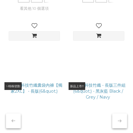
功能
維護得當，其實不一定要頻繁更換：多件輪替（黃金穿法）：
看其他 10 個選項
護，
建議準備 7-10 件 內褲交替穿著。讓纖維在洗滌後有足夠的時間
恢復彈性，避免同一件內褲因過度操勞而加速老化。在這樣良性
的輪替下，更換週期可延長 1 年 左右，若保養得好，甚至能更
久一些。正確洗滌建議：使用洗衣袋： 避免腰帶與其他衣物拉
扯，防止彈性過早疲乏。避開高溫清洗與烘乾： 高溫容易讓彈
性纖維脆化變形。若空間允許，洗後自然陰乾，最能維持內褲的
機能與版型。 🩹 貼心叮嚀專業照護： 雖然更換機能內褲能改善
悶熱與摩擦不適，但若肌膚已有明顯紅腫、搔癢等異常，請務必
先諮詢專業醫師。內褲汰換是為了「預防」與「舒適」，健康問
題則需要專業照護。
✨特殊切割
新品上市!!