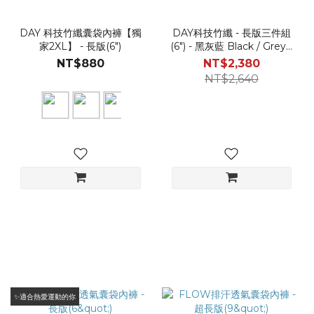
DAY 科技竹纖囊袋內褲【獨
DAY科技竹纖 - 長版三件組
家2XL】 - 長版(6")
(6") - 黑灰藍 Black / Grey /
Navy
NT$880
NT$2,380
NT$2,640
✨適合熱愛運動的你