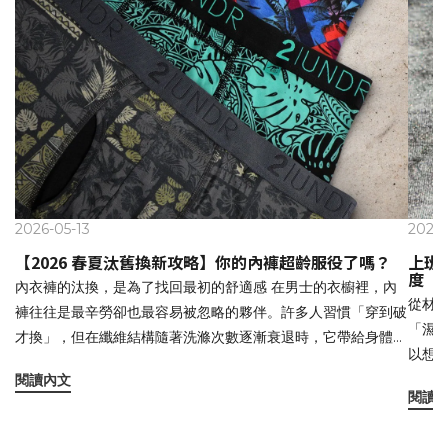
2026-05-13
2025-
【2026 春夏汰舊換新攻略】你的內褲超齡服役了嗎？
上班
度
內衣褲的汰換，是為了找回最初的舒適感 在男士的衣櫥裡，內
從材
褲往往是最辛勞卻也最容易被忽略的夥伴。許多人習慣「穿到破
「濕黏
才換」，但在纖維結構隨著洗滌次數逐漸衰退時，它帶給身體的
以想
支撐與體感也會跟著改變。 當你發現即便穿著透氣的外褲，卻
位與
閱讀內文
仍感到散不掉的悶熱，或是在行走坐臥間需要頻繁調整位置，或
閱讀
裡。 
許就是該檢視內著狀態的時候了。🔍 質感檢修：當出現以下徵
與肌
兆，建議考慮汰舊換新 ☑️ 布料纖維起毛球或局部變薄 一件內褲