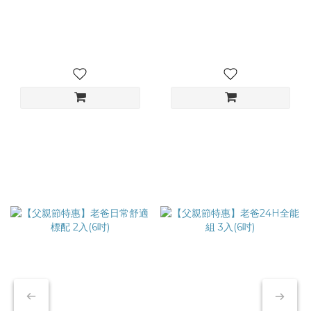
舒適
替 內褲的壽命與「穿著頻率」及「洗滌方式」息息相關。如果
功能
維護得當，其實不一定要頻繁更換：多件輪替（黃金穿法）：
護，
建議準備 7-10 件 內褲交替穿著。讓纖維在洗滌後有足夠的時間
恢復彈性，避免同一件內褲因過度操勞而加速老化。在這樣良性
的輪替下，更換週期可延長 1 年 左右，若保養得好，甚至能更
久一些。正確洗滌建議：使用洗衣袋： 避免腰帶與其他衣物拉
扯，防止彈性過早疲乏。避開高溫清洗與烘乾： 高溫容易讓彈
性纖維脆化變形。若空間允許，洗後自然陰乾，最能維持內褲的
機能與版型。 🩹 貼心叮嚀專業照護： 雖然更換機能內褲能改善
悶熱與摩擦不適，但若肌膚已有明顯紅腫、搔癢等異常，請務必
先諮詢專業醫師。內褲汰換是為了「預防」與「舒適」，健康問
題則需要專業照護。