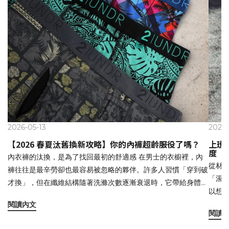
2026-05-13
2025-
【2026 春夏汰舊換新攻略】你的內褲超齡服役了嗎？
上班
度
內衣褲的汰換，是為了找回最初的舒適感 在男士的衣櫥裡，內
從材
褲往往是最辛勞卻也最容易被忽略的夥伴。許多人習慣「穿到破
「濕黏
才換」，但在纖維結構隨著洗滌次數逐漸衰退時，它帶給身體的
以想
支撐與體感也會跟著改變。 當你發現即便穿著透氣的外褲，卻
位與
閱讀內文
仍感到散不掉的悶熱，或是在行走坐臥間需要頻繁調整位置，或
閱讀
裡。 
許就是該檢視內著狀態的時候了。🔍 質感檢修：當出現以下徵