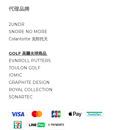
代理品牌
2UNDR
SNORE NO MORE
Colantotte 克郎托天
GOLF 高爾夫球商品
EVNROLL PUTTERS
TOULON GOLF
IOMIC
GRAPHITE DESIGN
ROYAL COLLECTION
SONARTEC