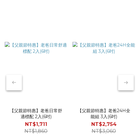
與肌
兆，建議考慮汰舊換新 ☑️ 布料纖維起毛球或局部變薄 一件內褲
感到
在剛購入時，具備極佳的親膚感。然而，隨著頻繁洗滌與摩擦，
密處
纖維會逐漸斷裂、起球或變薄。觸感回饋： 當纖維變得粗糙，
分離
會增加對大腿內側或私密肌膚不必要的摩擦感。這種細微的「存
私密
在感」，往往是造成整天坐立難安的隱形干擾。透氣度與溫度調
打造了
控： 功能性布料（如天絲、莫代爾）的排汗性能來自精密的纖
讓你
維排列。當結構受損堵塞了排濕空間，散熱效果會大幅下降。維
舒適
持私密環境的通風乾爽，對男性的生理健康與體感自信都至關重
褲的
要。 ☑️ 腰帶失去彈性（呈現波浪狀），彈性纖維會因長期拉扯
讓每
或清潔方式（如高溫烘乾）而疲乏。支撐機能： 一旦腰帶鬆
腫。
脫，內褲會失去固定支撐力，導致生殖器位移或活動時產生不必
隨身
要的皺褶。這不僅讓你整天都在「調整儀容」，也失去了原本設
貼合
計的機能初衷。 ☑️ 版型走鐘與視覺外觀 內褲經過多次拉扯後，
排汗
褲腳若開始鬆弛、捲曲，穿在長褲裡面就容易產生明顯的痕跡
走汗
【父親節特惠】老爸日常舒
【父親節特惠】老爸24H全
（內褲痕），甚至在大腿根部堆積布料，影響穿搭的俐落感。纖
適標配 2入(6吋)
能組 3入(6吋)
能有
維疲勞： 當內褲洗到發白、領口或縫線變形時，代表布料已徹
NT$1,711
NT$2,754
分採
底疲勞。保持內著的整潔如新，不只是為了機能，更是一種對個
NT$1,860
NT$3,060
壓迫
人生活品質的隱形要求。 💡 延長壽命的小秘訣：正確維護與輪