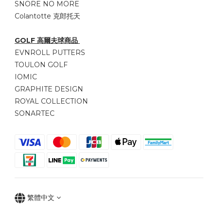
SNORE NO MORE
Colantotte 克郎托天
GOLF 高爾夫球商品
EVNROLL PUTTERS
TOULON GOLF
IOMIC
GRAPHITE DESIGN
ROYAL COLLECTION
SONARTEC
繁體中文