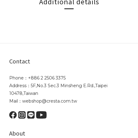
Additional details
Contact
Phone：+886 2 2506 3375
Address：5F,No.3 Sec.3 Minsheng E.Rd.,Taipei
10478,Taiwan
Mail：webshop@cresta.com.tw
About