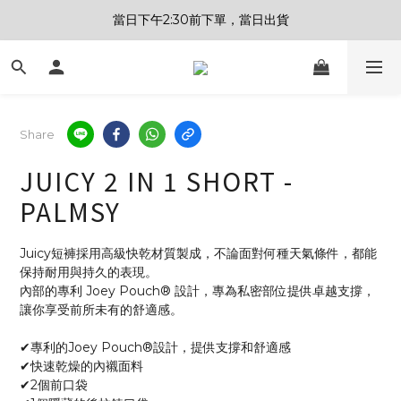
當日下午2:30前下單，當日出貨
Share
JUICY 2 IN 1 SHORT -
PALMSY
Juicy短褲採用高級快乾材質製成，不論面對何種天氣條件，都能
保持耐用與持久的表現。
內部的專利 Joey Pouch® 設計，專為私密部位提供卓越支撐，
讓你享受前所未有的舒適感。
✔︎專利的Joey Pouch®設計，提供支撐和舒適感
✔︎快速乾燥的內襯面料
✔︎2個前口袋