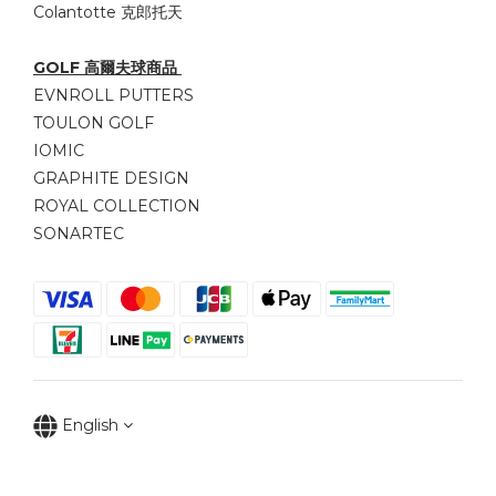
Colantotte 克郎托天
GOLF 高爾夫球商品
EVNROLL PUTTERS
TOULON GOLF
IOMIC
GRAPHITE DESIGN
ROYAL COLLECTION
SONARTEC
English