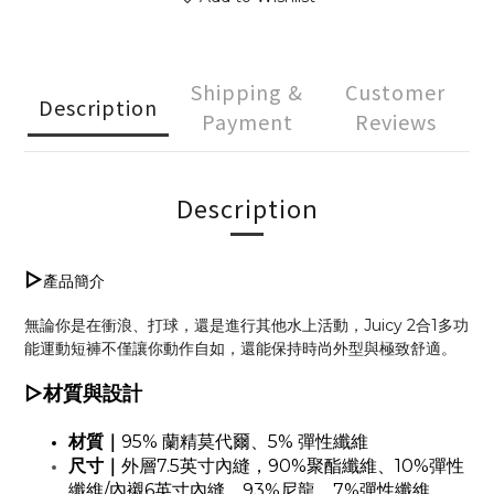
Shipping &
Customer
Description
Payment
Reviews
Description
▷
產品簡介
無論你是在衝浪、打球，還是進行其他水上活動，Juicy 2合1多功
能運動短褲不僅讓你動作自如，還能保持時尚外型與極致舒適。
▷
材質與設計
材質｜
95% 蘭精莫代爾、5% 彈性纖維
尺寸｜
外層7.5英寸內縫，90%聚酯纖維、10%彈性
纖維/
內襯
6英寸內縫，93%尼龍、7%彈性纖維