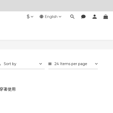
$
English
Sort by
24 Items per page
穿著使用