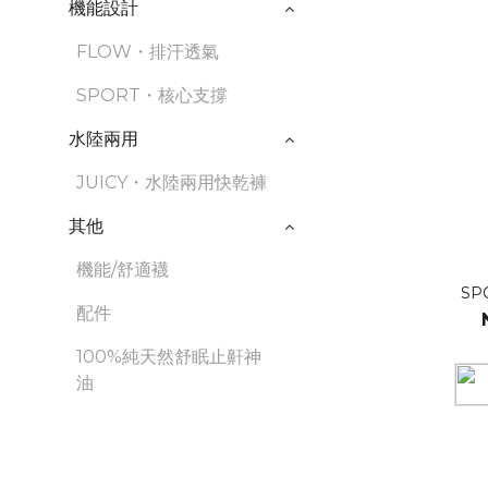
機能設計
FLOW・排汗透氣
SPORT・核心支撐
水陸兩用
JUICY・水陸兩用快乾褲
其他
機能/舒適襪
SPO
配件
100%純天然舒眠止鼾神
油