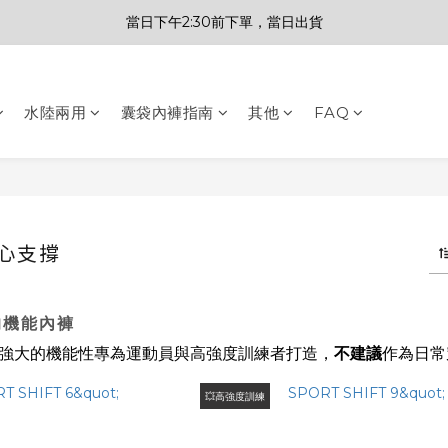
當日下午2:30前下單，當日出貨
水陸兩用
囊袋內褲指南
其他
FAQ
核心支撐
的機能內褲
強大的機能性專為運動員與高強度訓練者打造
，
不建議
作為日常
💥高強度訓練