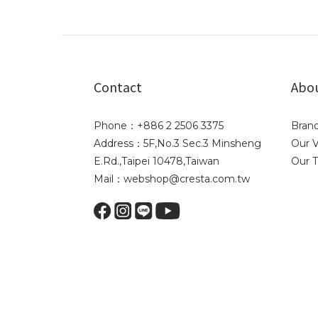
Contact
Abo
Phone：+886 2 2506 3375
Brand
Address：5F,No.3 Sec.3 Minsheng
Our V
E.Rd.,Taipei 10478,Taiwan
Our 
Mail：webshop@cresta.com.tw