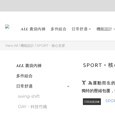
𝑨𝑳𝑳 囊袋內褲
多件組合
日常舒適
機能設計
View All
/
機能設計
/
SPORT・核心支撐
SPORT・
𝑨𝑳𝑳 囊袋內褲
多件組合
🏋 為運動而生
日常舒適
獨特的壓縮包覆，
swing-shift
💥高強度訓練
DAY・科技竹纖