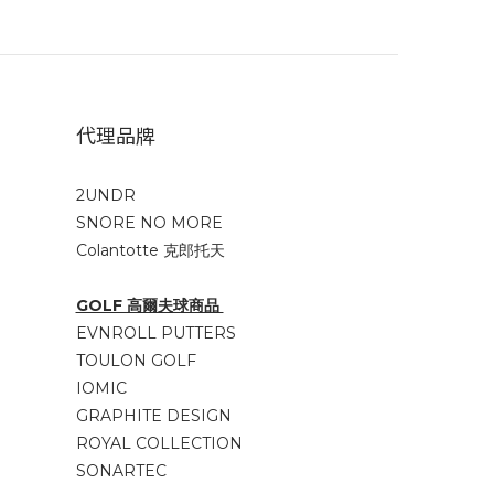
代理品牌
2UNDR
SNORE NO MORE
Colantotte 克郎托天
GOLF 高爾夫球商品
EVNROLL PUTTERS
TOULON GOLF
IOMIC
GRAPHITE DESIGN
ROYAL COLLECTION
SONARTEC