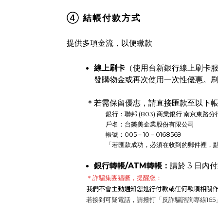
④
結帳付款方式
提供多項金流，以便繳款
線上刷卡
（使用台新銀行線上刷卡
發購物金或再次使用一次性優惠。
＊若需保留優惠，請直接匯款至以下
銀行：聯邦 (803) 商業銀行 南京東路分行 
戶名：台樂美企業股份有限公司
帳號：005－10－0168569
「若匯款成功，必須在收到的郵件裡，點
銀行轉帳/ATM轉帳：
請於 3 日
＊詐騙集團猖獗，提醒您：
我們不會主動通知您進行付款或任何款項相關作
若接到可疑電話，請撥打「反詐騙諮詢專線16