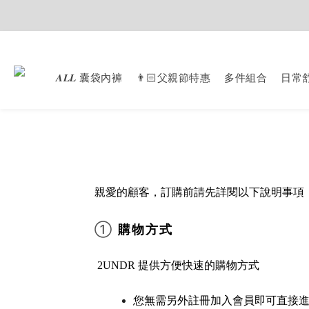
𝑨𝑳𝑳 囊袋內褲
👨🏻父親節特惠
多件組合
日常
親愛的顧客，訂購前請先詳閱以下說明事項
①
購物方式
2UNDR 提供方便快速的購物方式
您無需另外註冊加入會員即可直接