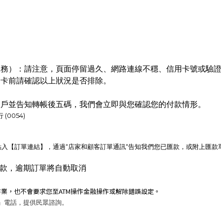
服務）：請注意，頁面停留過久、網路連線不穩、信用卡號或驗
刷卡前請確認以上狀況是否排除。
帳戶並告知轉帳後五碼，我們會立即與您確認您的付款情形。
(0054)
入【訂單連結】，通過“店家和顧客訂單通訊“告知我們您已匯款，或附上匯款
內付款，逾期訂單將自動取消
業，也不會要求您至ATM操作金融操作或解除錯誤設定。
5」電話，提供民眾諮詢。