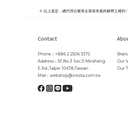
※ 以上規定，總代理台樂美企業保有最終解釋之權利 
Contact
Abo
Phone：+886 2 2506 3375
Brand
Address：5F,No.3 Sec.3 Minsheng
Our V
E.Rd.,Taipei 10478,Taiwan
Our 
Mail：webshop@cresta.com.tw