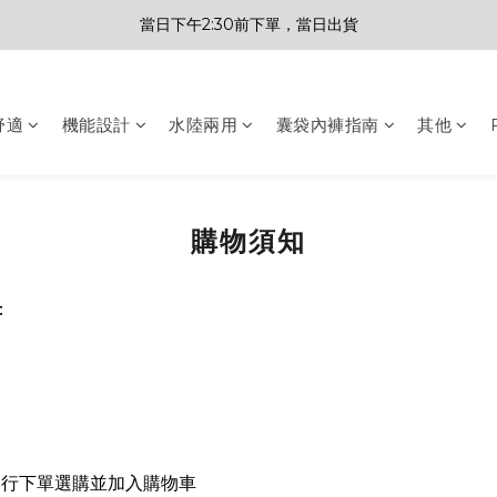
當日下午2:30前下單，當日出貨
舒適
機能設計
水陸兩用
囊袋內褲指南
其他
購物須知
：
進行下單選購並加入購物車