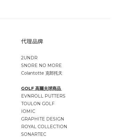
代理品牌
2UNDR
SNORE NO MORE
Colantotte 克郎托天
GOLF 高爾夫球商品
EVNROLL PUTTERS
TOULON GOLF
IOMIC
GRAPHITE DESIGN
ROYAL COLLECTION
SONARTEC