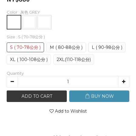
Color
: 灰色 GREY
Size
: S ( 70-78公分 )
S ( 70-78公分 )
M ( 80-88公分 )
L ( 90-98公分 )
XL ( 100-108公分 )
2XL(110-118公分)
Quantity
ADD TO CART
BUY NOW
Add to Wishlist