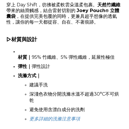
穿上 Day Shift，彷彿被柔軟雲朵溫柔包裹。
天然竹纖維
帶來的絲滑觸感，結合雷射切割的
Joey Pouch
立體
®
囊袋
，在提供完美包覆的同時，更兼具超乎想像的透氣
性，讓你的每一天都從容、自在、不著痕跡。
▷
材質與設計
材質｜
95% 竹纖維、5% 彈性纖維，延展性極佳
彈性
｜
彈性設計
洗滌方式
｜
建議手洗
深淺色衣物分開洗滌水溫不超過30°C不可烘
乾
避免使用含漂白成分的洗劑
更多詳細的洗滌注意事項