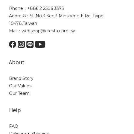
Phone：+886 2 2506 3375
Address：5F,No.3 Sec.3 Minsheng E.Rd.,Taipei
10478,Taiwan
Mail：webshop@cresta.com.tw
About
Brand Story
Our Values
Our Team
Help
FAQ
Delivery & Shipping