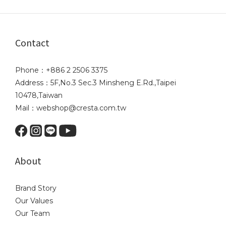
Contact
Phone：+886 2 2506 3375
Address：5F,No.3 Sec.3 Minsheng E.Rd.,Taipei
10478,Taiwan
Mail：webshop@cresta.com.tw
About
Brand Story
Our Values
Our Team