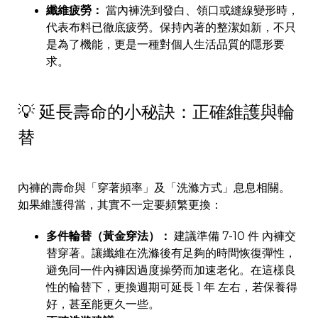
纖維疲勞：
當內褲洗到發白、領口或縫線變形時，
代表布料已徹底疲勞。保持內著的整潔如新，不只
是為了機能，更是一種對個人生活品質的隱形要
求。
💡 延長壽命的小秘訣：正確維護與輪
替
內褲的壽命與「穿著頻率」及「洗滌方式」息息相關。
如果維護得當，其實不一定要頻繁更換：
多件輪替（黃金穿法）：
建議準備 7-10 件 內褲交
替穿著。讓纖維在洗滌後有足夠的時間恢復彈性，
避免同一件內褲因過度操勞而加速老化。在這樣良
性的輪替下，更換週期可延長 1 年 左右，若保養得
好，甚至能更久一些。