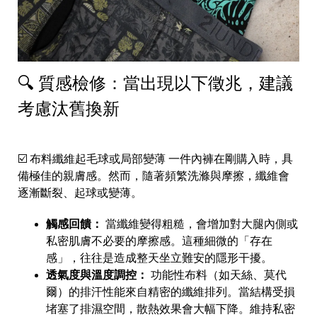
🔍 質感檢修：當出現以下徵兆，建議
考慮汰舊換新
☑️ 布料纖維起毛球或局部變薄 一件內褲在剛購入時，具
備極佳的親膚感。然而，隨著頻繁洗滌與摩擦，纖維會
逐漸斷裂、起球或變薄。
觸感回饋：
當纖維變得粗糙，會增加對大腿內側或
私密肌膚不必要的摩擦感。這種細微的「存在
感」，往往是造成整天坐立難安的隱形干擾。
透氣度與溫度調控：
功能性布料（如天絲、莫代
爾）的排汗性能來自精密的纖維排列。當結構受損
堵塞了排濕空間，散熱效果會大幅下降。維持私密