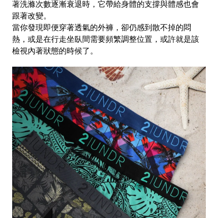
著洗滌次數逐漸衰退時，它帶給身體的支撐與體感也會
跟著改變。
當你發現即便穿著透氣的外褲，卻仍感到散不掉的悶
熱，或是在行走坐臥間需要頻繁調整位置，或許就是該
檢視內著狀態的時候了。