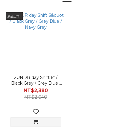
新品上市!!
2UNDR day Shift 6" /
Black Grey / Grey Blue /
Navy Grey
NT$2,380
NT$2,640