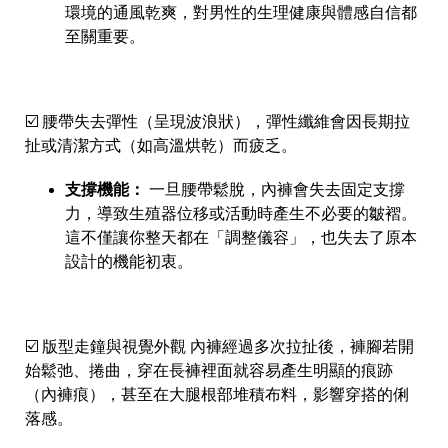
環境的通風乾爽，對男性的生理健康與體感自信都
至關重要。
☑️ 腰帶失去彈性（呈現波浪狀），彈性纖維會因長期拉
扯或清潔方式（如高溫烘乾）而疲乏。
支撐機能：
一旦腰帶鬆脫，內褲會失去固定支撐
力，導致生殖器位移或活動時產生不必要的皺褶。
這不僅讓你整天都在「調整儀容」，也失去了原本
設計的機能初衷。
☑️ 版型走鐘與視覺外觀 內褲經過多次拉扯後，褲腳若開
始鬆弛、捲曲，穿在長褲裡面就容易產生明顯的痕跡
（內褲痕），甚至在大腿根部堆積布料，影響穿搭的俐
落感。