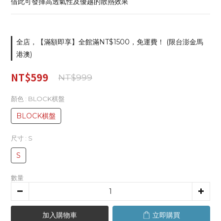
借此可發揮高透氣性及優越的散熱效果
全店，【滿額即享】全館滿NT$1500，免運費！ (限台澎金馬
港澳)
NT$599
NT$999
顏色
: BLOCK棋盤
BLOCK棋盤
尺寸
: S
S
數量
加入購物車
立即購買